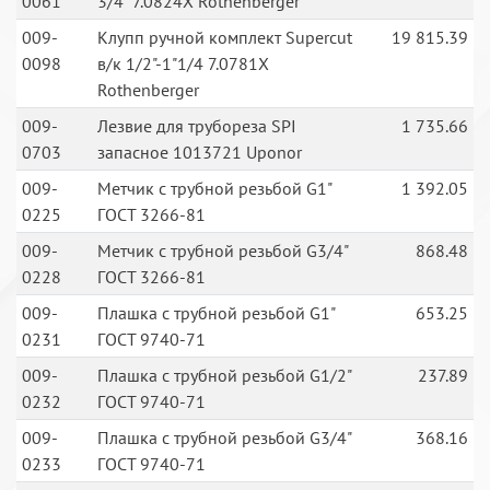
0061
3/4" 7.0824Х Rothenberger
009-
Клупп ручной комплект Supercut
19 815.39
0098
в/к 1/2"-1"1/4 7.0781X
Rothenberger
009-
Лезвие для трубореза SPI
1 735.66
0703
запасное 1013721 Uponor
009-
Метчик с трубной резьбой G1"
1 392.05
0225
ГОСТ 3266-81
009-
Метчик с трубной резьбой G3/4"
868.48
0228
ГОСТ 3266-81
009-
Плашка с трубной резьбой G1"
653.25
0231
ГОСТ 9740-71
009-
Плашка с трубной резьбой G1/2"
237.89
0232
ГОСТ 9740-71
009-
Плашка с трубной резьбой G3/4"
368.16
0233
ГОСТ 9740-71