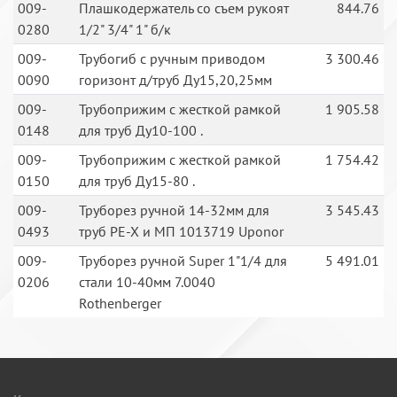
009-
Плашкодержатель со съем рукоят
844.76
0280
1/2" 3/4" 1" б/к
009-
Трубогиб с ручным приводом
3 300.46
0090
горизонт д/труб Ду15,20,25мм
009-
Трубоприжим с жесткой рамкой
1 905.58
0148
для труб Ду10-100 .
009-
Трубоприжим с жесткой рамкой
1 754.42
0150
для труб Ду15-80 .
009-
Труборез ручной 14-32мм для
3 545.43
0493
труб PE-X и МП 1013719 Uponor
009-
Труборез ручной Super 1"1/4 для
5 491.01
0206
стали 10-40мм 7.0040
Rothenberger