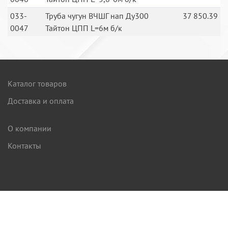
033-
Труба чугун ВЧШГ нап Ду300
37 850.39
0047
Тайтон ЦПП L=6м б/к
Каталог товаров
Доставка и оплата
О компании
Контакты