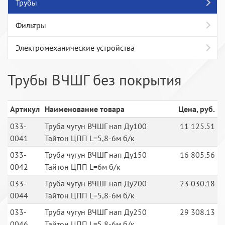
Трубы
Фильтры
Электромеханические устройства
Трубы ВЧШГ без покрытия
Артикул
Наименование товара
Цена, руб.
033-
Труба чугун ВЧШГ нап Ду100
11 125.51
0041
Тайтон ЦПП L=5,8-6м б/к
033-
Труба чугун ВЧШГ нап Ду150
16 805.56
0042
Тайтон ЦПП L=6м б/к
033-
Труба чугун ВЧШГ нап Ду200
23 030.18
0044
Тайтон ЦПП L=5,8-6м б/к
033-
Труба чугун ВЧШГ нап Ду250
29 308.13
0046
Тайтон ЦПП L=5,8-6м б/к