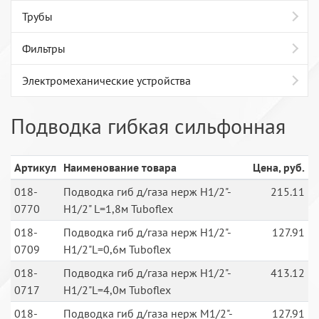
Трубы
Фильтры
Электромеханические устройства
Подводка гибкая сильфонная
Артикул
Наименование товара
Цена, руб.
018-
Подводка гиб д/газа нерж H1/2"-
215.11
0770
H1/2" L=1,8м Tuboflex
018-
Подводка гиб д/газа нерж H1/2"-
127.91
0709
H1/2"L=0,6м Tuboflex
018-
Подводка гиб д/газа нерж H1/2"-
413.12
0717
H1/2"L=4,0м Tuboflex
018-
Подводка гиб д/газа нерж M1/2"-
127.91