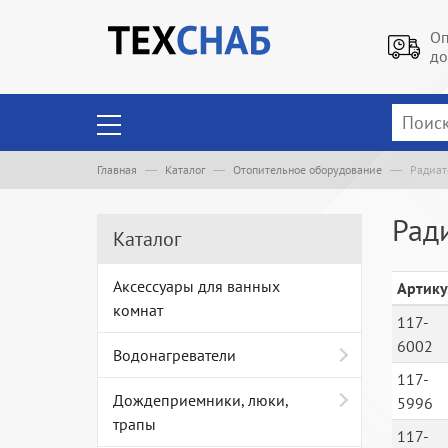
Оп
до
Главная
Каталог
Отопительное оборудование
Радиа
Рад
Каталог
Аксессуары для ванных
Артику
комнат
117-
6002
Водонагреватели
117-
Дождеприемники, люки,
5996
трапы
117-