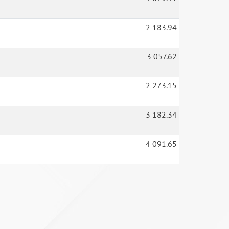
2 183.94
3 057.62
2 273.15
3 182.34
4 091.65