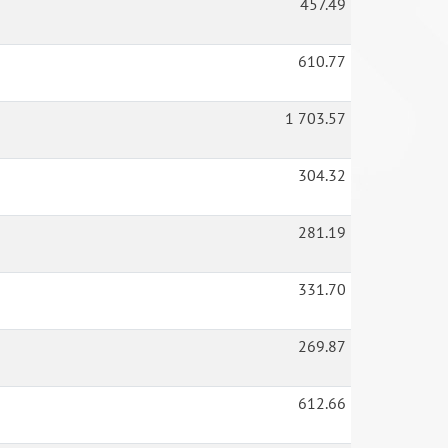
457.49
610.77
1 703.57
304.32
281.19
331.70
269.87
612.66