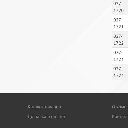
027-
1720
027-
1721
027-
1722
027-
1723
027-
1724
Каталог товаров
О комп
Доставка и оплата
Контак