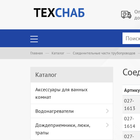
Оп
до
Главная
Каталог
Соединительные части трубопроводов
Сое
Каталог
Аксессуары для ванных
Артику
комнат
027-
1613
Водонагреватели
027-
Дождеприемники, люки,
1614
трапы
027-