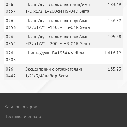
026-
Шланг/душ сталь оплет имп/имп
183.49
0357
1/2"х1/2" L=200см HS-04D Serra
026-
Шланг/душ сталь оплет рус/имп
156.82
0353
М22х1/2" L=150см HS-01R Serra
026-
Шланг/душ сталь оплет рус/имп
195.88
0354
М22х1/2" L=200см HS-01R Serra
026-
Штанга/душ . BA195AA Vidima
1 616.72
0305
026-
Эксцентрики с отражателями
135.23
0442
1/2"х3/4" набор Serra
Каталог товаров
Доставка и оплата