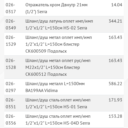
026-
Отражатель хром Двнутр 21мм
14.04
0317
(1/2") Serra
026-
Шланг/душ латунь оплет имп/имп
344.21
0349
1/2"х1/2" L=150см HS-02 Serra
026-
Шланг/душ метал оплет имп/имп
163.43
1529
1/2"х1/2" L=150см блистер
СК600509 Подольск
026-
Шланг/душ метал оплет рус/имп
163.43
1528
М22х1/2" L=150см блистер
СК600512 Подольск
026-
Шланг/душ металл L=1500мм
586.22
0297
BA199AA Vidima
026-
Шланг/душ сталь оплет имп/имп
171.93
0351
1/2"х1/2" L=150см HS-01 Serra
026-
Шланг/душ сталь оплет имп/имп
153.28
0356
1/2"х1/2" L=150см HS-04D Serra