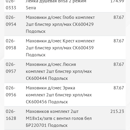
026-
Лейка душевая Brisa 2 режим
174.99
0333
Serra
026-
Маховики д/смес Глобо комплект
87.67
0954
2шт блистер хрпл/мах СК600429
Подольск
026-
Маховики д/смес Крест комплект
87.67
0958
2шт блистер хрпл/мах СК600439
Подольск
026-
Маховики д/смес Люсия
87.67
0957
комплект 2шт блистер хрпл/мах
СК600444 Подольск
026-
Маховики д/смес Эрика
87.67
0956
комплект 2шт блистер хрпл/мах
СК600456 Подольск
026-
Маховиков комплект 2шт
215.23
1628
М18х1к/затв с вентил голов бел
БР220701 Подольск