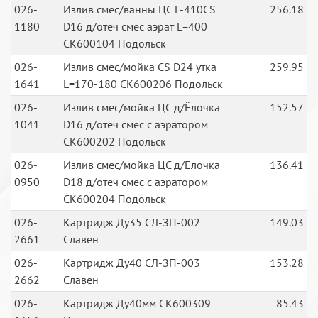
026-
Излив смес/ванны ЦС L-410CS
256.18
1180
D16 д/отеч смес аэрат L=400
СК600104 Подольск
026-
Излив смес/мойка CS D24 утка
259.95
1641
L=170-180 СК600206 Подольск
026-
Излив смес/мойка ЦС д/Ёлочка
152.57
1041
D16 д/отеч смес c аэратором
СК600202 Подольск
026-
Излив смес/мойка ЦС д/Ёлочка
136.41
0950
D18 д/отеч смес с аэратором
СК600204 Подольск
026-
Картридж Ду35 СЛ-ЗП-002
149.03
2661
Славен
026-
Картридж Ду40 СЛ-ЗП-003
153.28
2662
Славен
026-
Картридж Ду40мм СК600309
85.43