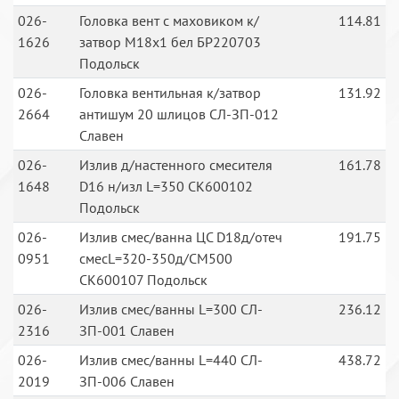
026-
Головка вент с маховиком к/
114.81
1626
затвор М18х1 бел БР220703
Подольск
026-
Головка вентильная к/затвор
131.92
2664
антишум 20 шлицов СЛ-ЗП-012
Славен
026-
Излив д/настенного смесителя
161.78
1648
D16 н/изл L=350 СК600102
Подольск
026-
Излив смес/ванна ЦС D18д/отеч
191.75
0951
смесL=320-350д/СМ500
СК600107 Подольск
026-
Излив смес/ванны L=300 СЛ-
236.12
2316
ЗП-001 Славен
026-
Излив смес/ванны L=440 СЛ-
438.72
2019
ЗП-006 Славен