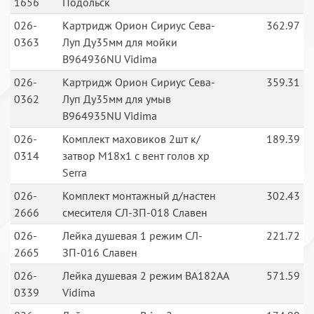
1656
Подольск
026-
Картридж Орион Сириус Сева-
362.97
0363
Луп Ду35мм для мойки
B964936NU Vidima
026-
Картридж Орион Сириус Сева-
359.31
0362
Луп Ду35мм для умыв
B964935NU Vidima
026-
Комплект маховиков 2шт к/
189.39
0314
затвор М18х1 с вент голов хр
Serra
026-
Комплект монтажный д/настен
302.43
2666
смесителя СЛ-ЗП-018 Славен
026-
Лейка душевая 1 режим СЛ-
221.72
2665
ЗП-016 Славен
026-
Лейка душевая 2 режим BA182AA
571.59
0339
Vidima