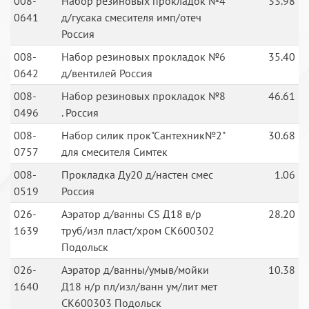
008-
Набор резиновых прокладок №4
33.98
0641
д/гусака смесителя имп/отеч
Россия
008-
Набор резиновых прокладок №6
35.40
0642
д/вентилей Россия
008-
Набор резиновых прокладок №8
46.61
0496
. Россия
008-
Набор силик прок"Сантехник№2"
30.68
0757
для смесителя Симтек
008-
Прокладка Ду20 д/настен смес
1.06
0519
Россия
026-
Аэратор д/ванны CS Д18 в/р
28.20
1639
труб/изл пласт/хром СК600302
Подольск
026-
Аэратор д/ванны/умыв/мойки
10.38
1640
Д18 н/р пл/изл/ванн ум/лит мет
СК600303 Подольск