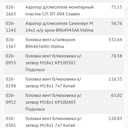
026-
Аэратор д/смесителя монетарный
71.15
2663
пластик СЛ-ЗП-004 Славен
026-
Аэратор д/смесителя Саниперл М
56.76
1243
24х1 н/р хром B964943AA Vidima
026-
Головка вент к/затвором
332.64
1367
B964636NU Vidima
026-
Головка вент б/маховика к/
76.58
0953
затвор М18х1 КР100302
Подольск
026-
Головка вент б/маховика к/
116.35
0298
затвор М18х1 7х7 Китай
026-
Головка вент б/маховика р/
65.02
0952
затвор М18х1 КР100403
Подольск
026-
Головка вент б/маховика р/
120.83
0301
затвор М18х1 7х7 Китай