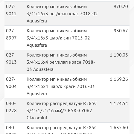
027-
Коллектор мп никель обжим
970.20
9012
3/4"х16х3 рег/клап крас 7018-02
Aquasfera
027-
Коллектор мп никель обжим
930.67
8997
3/4"х16х3 шар/к син 7015-02
Aquasfera
027-
Коллектор мп никель обжим
1 190.03
9013
3/4"х16х4 рег/клап красн 7018-
03 Aquasfera
027-
Коллектор мп никель обжим
1 169.26
9004
3/4"х16х4 шар/к красн 7016-03
Aquasfera
040-
Коллектор распред латунь R585C
1 124.54
0228
3/4"х1/2" (16 мм)/2 R585CY062
Giacomini
040-
Коллектор распред латунь R585C
1 635.60