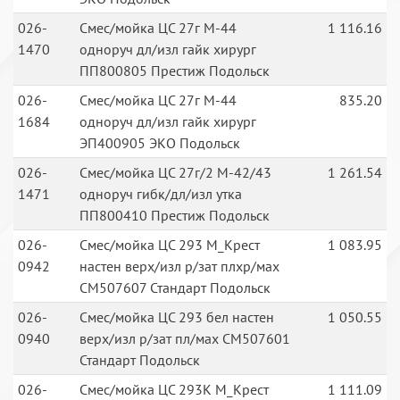
026-
Смес/мойка ЦС 27г М-44
1 116.16
1470
одноруч дл/изл гайк хирург
ПП800805 Престиж Подольск
026-
Смес/мойка ЦС 27г М-44
835.20
1684
одноруч дл/изл гайк хирург
ЭП400905 ЭКО Подольск
026-
Смес/мойка ЦС 27г/2 М-42/43
1 261.54
1471
одноруч гибк/дл/изл утка
ПП800410 Престиж Подольск
026-
Смес/мойка ЦС 293 М_Крест
1 083.95
0942
настен верх/изл р/зат плхр/мах
СМ507607 Стандарт Подольск
026-
Смес/мойка ЦС 293 бел настен
1 050.55
0940
верх/изл р/зат пл/мах СМ507601
Стандарт Подольск
026-
Смес/мойка ЦС 293К М_Крест
1 111.09