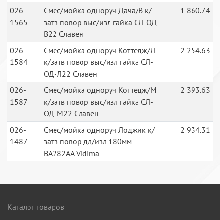
026-
Смес/мойка одноруч Дача/В к/
1 860.74
1565
затв повор выс/изл гайка СЛ-ОД-
В22 Славен
026-
Смес/мойка одноруч Коттедж/Л
2 254.63
1584
к/затв повор выс/изл гайка СЛ-
ОД-Л22 Славен
026-
Смес/мойка одноруч Коттедж/М
2 393.63
1587
к/затв повор выс/изл гайка СЛ-
ОД-М22 Славен
026-
Смес/мойка одноруч Лоджик к/
2 934.31
1487
затв повор дл/изл 180мм
BA282AA Vidima
Каталог товаров