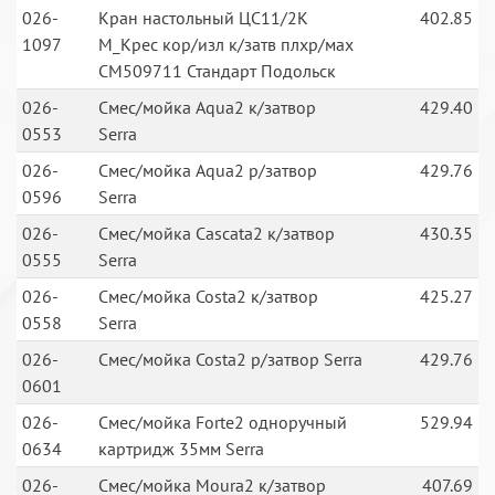
026-
Кран настольный ЦС11/2К
402.85
1097
М_Крес кор/изл к/затв плхр/мах
СМ509711 Стандарт Подольск
026-
Смес/мойка Aqua2 к/затвор
429.40
0553
Serra
026-
Смес/мойка Aqua2 р/затвор
429.76
0596
Serra
026-
Смес/мойка Cascata2 к/затвор
430.35
0555
Serra
026-
Смес/мойка Costa2 к/затвор
425.27
0558
Serra
026-
Смес/мойка Costa2 р/затвор Serra
429.76
0601
026-
Смес/мойка Forte2 одноручный
529.94
0634
картридж 35мм Serra
026-
Смес/мойка Moura2 к/затвор
407.69