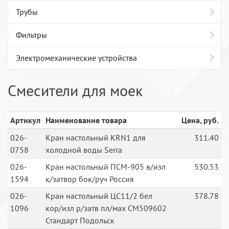
Трубы
Фильтры
Электромеханические устройства
Смесители для моек
Артикул
Наименование товара
Цена, руб.
026-
Кран настольный KRN1 для
311.40
0758
холодной воды Serra
026-
Кран настольный ПСМ-905 в/изл
530.53
1594
к/затвор бок/руч Россия
026-
Кран настольный ЦС11/2 бел
378.78
1096
кор/изл р/затв пл/мах СМ509602
Стандарт Подольск