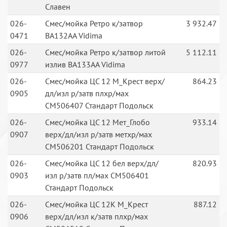
Славен
026-
Смес/мойка Ретро к/затвор
3 932.47
0471
BA132AA Vidima
026-
Смес/мойка Ретро к/затвор литой
5 112.11
0977
излив BA133AA Vidima
026-
Смес/мойка ЦС 12 М_Крест верх/
864.23
0905
дл/изл р/затв плхр/мах
СМ506407 Стандарт Подольск
026-
Смес/мойка ЦС 12 Мет_Глобо
933.14
0907
верх/дл/изл р/затв метхр/мах
СМ506201 Стандарт Подольск
026-
Смес/мойка ЦС 12 бел верх/дл/
820.93
0903
изл р/затв пл/мах СМ506401
Стандарт Подольск
026-
Смес/мойка ЦС 12К М_Крест
887.12
0906
верх/дл/изл к/затв плхр/мах