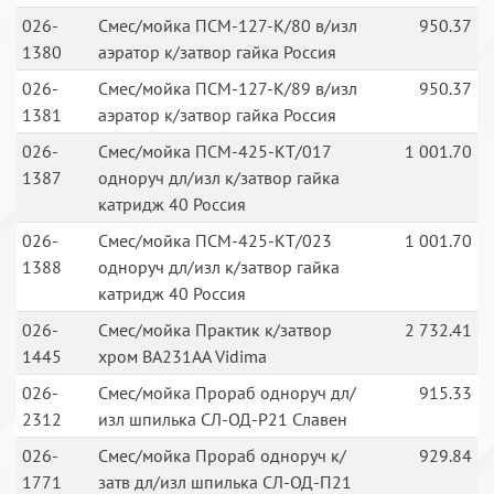
026-
Смес/мойка ПСМ-127-К/80 в/изл
950.37
1380
аэратор к/затвор гайка Россия
026-
Смес/мойка ПСМ-127-К/89 в/изл
950.37
1381
аэратор к/затвор гайка Россия
026-
Смес/мойка ПСМ-425-КТ/017
1 001.70
1387
одноруч дл/изл к/затвор гайка
катридж 40 Россия
026-
Смес/мойка ПСМ-425-КТ/023
1 001.70
1388
одноруч дл/изл к/затвор гайка
катридж 40 Россия
026-
Смес/мойка Практик к/затвор
2 732.41
1445
хром BA231AA Vidima
026-
Смес/мойка Прораб одноруч дл/
915.33
2312
изл шпилька СЛ-ОД-Р21 Славен
026-
Смес/мойка Прораб одноруч к/
929.84
1771
затв дл/изл шпилька СЛ-ОД-П21