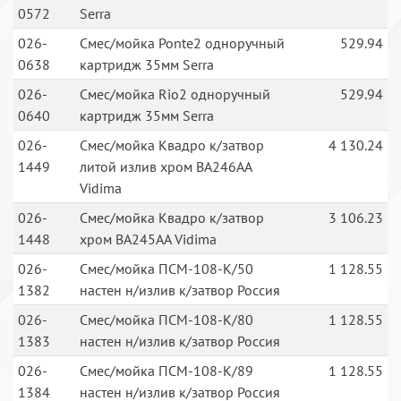
0572
Serra
026-
Смес/мойка Ponte2 одноручный
529.94
0638
картридж 35мм Serra
026-
Смес/мойка Rio2 одноручный
529.94
0640
картридж 35мм Serra
026-
Смес/мойка Квадро к/затвор
4 130.24
1449
литой излив хром BA246AA
Vidima
026-
Смес/мойка Квадро к/затвор
3 106.23
1448
хром BA245AA Vidima
026-
Смес/мойка ПСМ-108-К/50
1 128.55
1382
настен н/излив к/затвор Россия
026-
Смес/мойка ПСМ-108-К/80
1 128.55
1383
настен н/излив к/затвор Россия
026-
Смес/мойка ПСМ-108-К/89
1 128.55
1384
настен н/излив к/затвор Россия