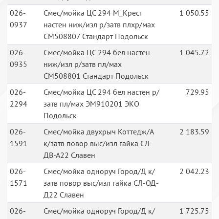
026-
Смес/мойка ЦС 294 М_Крест
1 050.55
0937
настен ниж/изл р/затв плхр/мах
СМ508807 Стандарт Подольск
026-
Смес/мойка ЦС 294 бел настен
1 045.72
0935
ниж/изл р/затв пл/мах
СМ508801 Стандарт Подольск
026-
Смес/мойка ЦС 294 бел настен р/
729.95
2294
затв пл/мах ЭМ910201 ЭКО
Подольск
026-
Смес/мойка двухрыч Коттедж/А
2 183.59
1591
к/затв повор выс/изл гайка СЛ-
ДВ-А22 Славен
026-
Смес/мойка одноруч Город/Д к/
2 042.23
1571
затв повор выс/изл гайка СЛ-ОД-
Д22 Славен
026-
Смес/мойка одноруч Город/Д к/
1 725.75