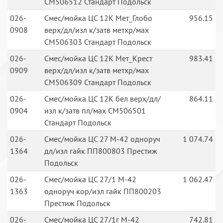
СМ506512 Стандарт Подольск
026-
Смес/мойка ЦС 12К Мет_Глобо
956.15
0908
верх/дл/изл к/затв метхр/мах
СМ506303 Стандарт Подольск
026-
Смес/мойка ЦС 12К Мет_Крест
983.41
0909
верх/дл/изл к/затв метхр/мах
СМ506309 Стандарт Подольск
026-
Смес/мойка ЦС 12К бел верх/дл/
864.11
0904
изл к/затв пл/мах СМ506501
Стандарт Подольск
026-
Смес/мойка ЦС 27 М-42 одноруч
1 074.74
1364
дл/изл гайк ПП800803 Престиж
Подольск
026-
Смес/мойка ЦС 27/1 М-42
1 062.47
1363
одноруч кор/изл гайк ПП800203
Престиж Подольск
026-
Смес/мойка ЦС 27/1г М-42
742.81