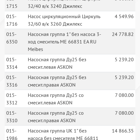
1715
32/40 в/к 3240 Джилекс
015-
Насос циркуляционный Циркуль
4 549.96
1716
32/60 в/к 3260 Джилекс
015-
Насосная группа 1" без насоса 3-
24 778.82
6350
ход смеситель ME 66831 EA RU
Meibes
015-
Насосная группа Ду25 без
5 239.20
3314
смесит.левая ASKON
015-
Насосная группа Ду25 без
5 239.20
3316
смесит.правая ASKON
015-
Насосная группа Ду25 со
7 080.00
3312
смесит.левая ASKON
015-
Насосная группа Ду25 со
7 080.00
3310
смесит.правая ASKON
015-
Насосная группа UK 1" без
14 866.35
1986
насоса без смесителя ME 66811