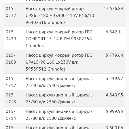
015-
Насос циркул мокрый ротор
47 676.84
0272
UPS65-180 F 3x400-415V PN6/10
96402316 Grundfos
015-
Насос циркул мокрый ротор ГВС
6 842.11
3429
COMFORT 15-14 B PM 99302358
Grundfos
015-
Насос циркул мокрый ротор ГВС
5 779.64
0109
UPA15-90 160 1x230V в/к
59539512 Grundfos
015-
Насос циркуляционный Циркуль
3 449.97
1712
25/40 в/к 2540 Джилекс
015-
Насос циркуляционный Циркуль
4 349.95
1713
25/60 в/к 2560 Джилекс
015-
Насос циркуляционный Циркуль
5 999.95
1714
25/80 в/к 2580 Джилекс
015-
Насос циркуляционный Циркуль
3 600.06