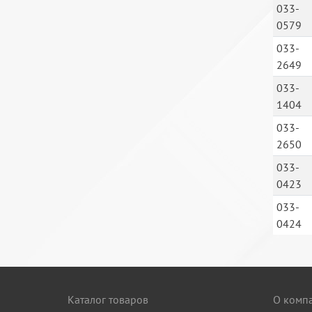
033-
0579
033-
2649
033-
1404
033-
2650
033-
0423
033-
0424
Каталог товаров
О комп