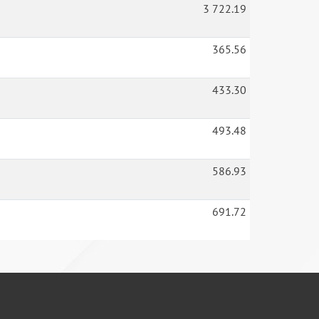
3 722.19
365.56
433.30
493.48
586.93
691.72